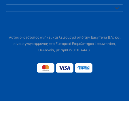
Αυτός ο ιστότοπος ανήκει και λειτουργεί από την EasyTerra B.V. και
είναι εγγεγραμμένος στο Εμπορικό Επιμελητήριο Leeuwarden,
Ολλανδία, με αριθμό 01104443.