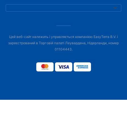
Цей веб-сайт належить і управляється компанією EasyTerra B.V. і
зареєстрований в Торговій палаті Леувардена, Нідерланди, номер
01104443.