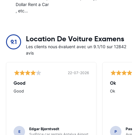
Dollar Rent a Car
, etc…
Location De Voiture Examens
9.1
Les clients nous évaluent avec un 9.1/10 sur 12842
avis
22-07-2026
Good
Ok
Good
Ok
Edgar Bjorntvedt
Pasc
E
P
SurPrice car rentals Antalya Airport
Avec 