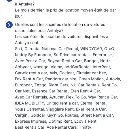
à Antalya?
Le mois dernier, le prix de location moyen était de
par
jour.
Quelles sont les sociétés de location de voitures
disponibles pour Antalya?
Les sociétés de location de voitures disponibles à
Antalya sont:
Sixt
Garenta
National Car Rental
WINDYCAR
OtoQ
Keddy By Europcar
SurPrice car rentals
Enterprise
Avec Rent a Car
Boycar Rent a Car
Budget
Hertz
Abbycar
wheego
Alamo
addCarRental
InterRent
Carwiz rent a car
Avis
Goldcar
Circular car hire
Fox Rent A Car
Pandora car hire
Green Motion
Autovia
Europcar
Zezgo
Right Cars
NÜ Car Rentals
Rent Go
Car Net
Essence Car Rental
Eren Rent A Car
Avec Car Rentals
Aytucar
Flex To Go
Way Rent a Car
IDEA MOBILITY
United rent a car
Eternal Rental
Yours Carrental
Viaggiare Rent
Exer Rent A Car
Cargini
Goldcar Key'n Go
Routes
Street Rent a Car
Express Impress
Optimo Rent
Ecovia Rent
Best Rent a Car
Ace Rental Cars
Thrifty