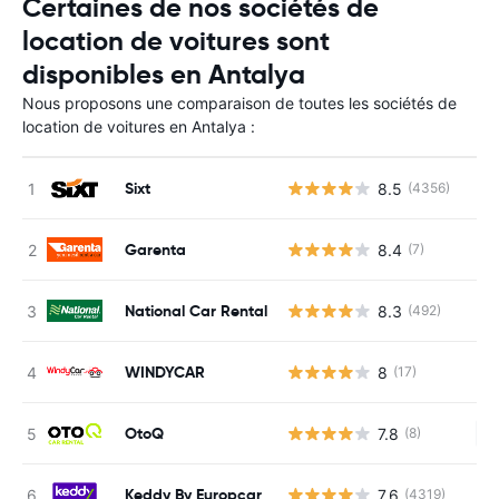
Certaines de nos sociétés de
location de voitures sont
disponibles en Antalya
Nous proposons une comparaison de toutes les sociétés de
location de voitures en Antalya :
Sixt
8.5
(4356)
Garenta
8.4
(7)
National Car Rental
8.3
(492)
WINDYCAR
8
(17)
OtoQ
7.8
(8)
Au
Keddy By Europcar
7.6
(4319)