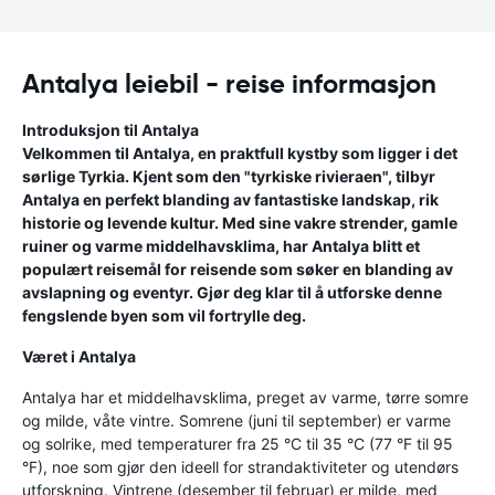
Antalya leiebil - reise informasjon
Introduksjon til Antalya
Velkommen til Antalya, en praktfull kystby som ligger i det
sørlige Tyrkia. Kjent som den "tyrkiske rivieraen", tilbyr
Antalya en perfekt blanding av fantastiske landskap, rik
historie og levende kultur. Med sine vakre strender, gamle
ruiner og varme middelhavsklima, har Antalya blitt et
populært reisemål for reisende som søker en blanding av
avslapning og eventyr. Gjør deg klar til å utforske denne
fengslende byen som vil fortrylle deg.
Været i Antalya
Antalya har et middelhavsklima, preget av varme, tørre somre
og milde, våte vintre. Somrene (juni til september) er varme
og solrike, med temperaturer fra 25 °C til 35 °C (77 °F til 95
°F), noe som gjør den ideell for strandaktiviteter og utendørs
utforskning. Vintrene (desember til februar) er milde, med