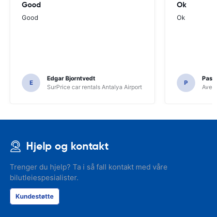
Good
Ok
Good
Ok
Edgar Bjorntvedt
Pasc
E
P
SurPrice car rentals Antalya Airport
Avec 
Hjelp og kontakt
Trenger du hjelp? Ta i så fall kontakt med våre
bilutleiespesialister.
Kundestøtte