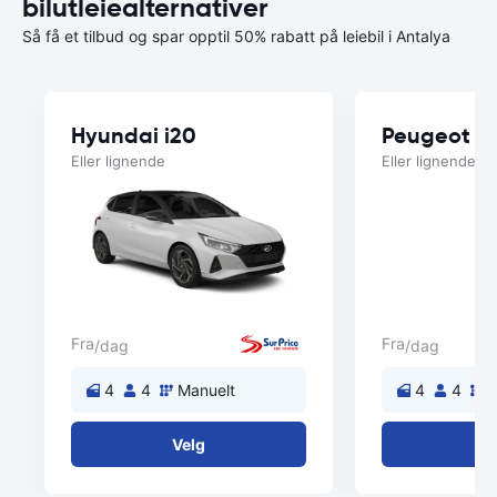
bilutleiealternativer
Så få et tilbud og spar opptil 50% rabatt på leiebil i Antalya
Hyundai i20
Peugeot 3
Eller lignende
Eller lignende
Fra
Fra
/dag
/dag
4
4
Manuelt
4
4
M
Velg
V