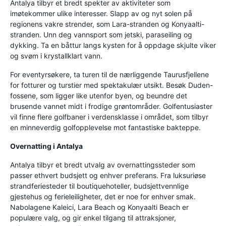
Antalya tilbyr et bredt spekter av aktiviteter som
imøtekommer ulike interesser. Slapp av og nyt solen på
regionens vakre strender, som Lara-stranden og Konyaalti-
stranden. Unn deg vannsport som jetski, paraseiling og
dykking. Ta en båttur langs kysten for å oppdage skjulte viker
og svøm i krystallklart vann.
For eventyrsøkere, ta turen til de nærliggende Taurusfjellene
for fotturer og turstier med spektakulær utsikt. Besøk Duden-
fossene, som ligger like utenfor byen, og beundre det
brusende vannet midt i frodige grøntområder. Golfentusiaster
vil finne flere golfbaner i verdensklasse i området, som tilbyr
en minneverdig golfopplevelse mot fantastiske bakteppe.
Overnatting i Antalya
Antalya tilbyr et bredt utvalg av overnattingssteder som
passer ethvert budsjett og enhver preferans. Fra luksuriøse
strandferiesteder til boutiquehoteller, budsjettvennlige
gjestehus og ferieleiligheter, det er noe for enhver smak.
Nabolagene Kaleici, Lara Beach og Konyaalti Beach er
populære valg, og gir enkel tilgang til attraksjoner,