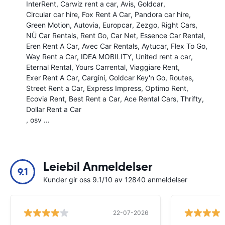
InterRent
Carwiz rent a car
Avis
Goldcar
Circular car hire
Fox Rent A Car
Pandora car hire
Green Motion
Autovia
Europcar
Zezgo
Right Cars
NÜ Car Rentals
Rent Go
Car Net
Essence Car Rental
Eren Rent A Car
Avec Car Rentals
Aytucar
Flex To Go
Way Rent a Car
IDEA MOBILITY
United rent a car
Eternal Rental
Yours Carrental
Viaggiare Rent
Exer Rent A Car
Cargini
Goldcar Key'n Go
Routes
Street Rent a Car
Express Impress
Optimo Rent
Ecovia Rent
Best Rent a Car
Ace Rental Cars
Thrifty
Dollar Rent a Car
, osv ...
Leiebil Anmeldelser
9.1
Kunder gir oss 9.1/10 av 12840 anmeldelser
22-07-2026