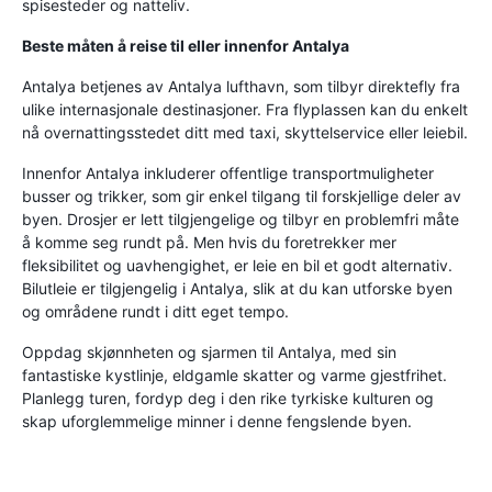
spisesteder og natteliv.
Beste måten å reise til eller innenfor Antalya
Antalya betjenes av Antalya lufthavn, som tilbyr direktefly fra
ulike internasjonale destinasjoner. Fra flyplassen kan du enkelt
nå overnattingsstedet ditt med taxi, skyttelservice eller leiebil.
Innenfor Antalya inkluderer offentlige transportmuligheter
busser og trikker, som gir enkel tilgang til forskjellige deler av
byen. Drosjer er lett tilgjengelige og tilbyr en problemfri måte
å komme seg rundt på. Men hvis du foretrekker mer
fleksibilitet og uavhengighet, er leie en bil et godt alternativ.
Bilutleie er tilgjengelig i Antalya, slik at du kan utforske byen
og områdene rundt i ditt eget tempo.
Oppdag skjønnheten og sjarmen til Antalya, med sin
fantastiske kystlinje, eldgamle skatter og varme gjestfrihet.
Planlegg turen, fordyp deg i den rike tyrkiske kulturen og
skap uforglemmelige minner i denne fengslende byen.