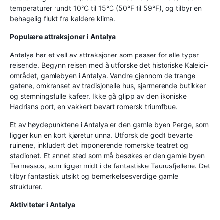
temperaturer rundt 10°C til 15°C (50°F til 59°F), og tilbyr en
behagelig flukt fra kaldere klima.
Populære attraksjoner i Antalya
Antalya har et vell av attraksjoner som passer for alle typer
reisende. Begynn reisen med å utforske det historiske Kaleici-
området, gamlebyen i Antalya. Vandre gjennom de trange
gatene, omkranset av tradisjonelle hus, sjarmerende butikker
og stemningsfulle kafeer. Ikke gå glipp av den ikoniske
Hadrians port, en vakkert bevart romersk triumfbue.
Et av høydepunktene i Antalya er den gamle byen Perge, som
ligger kun en kort kjøretur unna. Utforsk de godt bevarte
ruinene, inkludert det imponerende romerske teatret og
stadionet. Et annet sted som må besøkes er den gamle byen
Termessos, som ligger midt i de fantastiske Taurusfjellene. Det
tilbyr fantastisk utsikt og bemerkelsesverdige gamle
strukturer.
Aktiviteter i Antalya