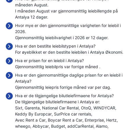
måneden August.
I måneden August var gjennomsnittlig leiebillengde på
Antalya 12 dager.
Hvor mye er den gjennomsnittlige varigheten for leiebil i
2026.
Gjennomsnittlig leiebilvarighet i 2026 er 12 dager.
Hva er den bestilte leiebilstypen i Antalya?
For øyeblikket er den bestilte leiebilen i Antalya Økonomi.
Hva er prisen for en leiebil i Antalya?
Gjennomsnittlig leiebilpris var forrige måned
.
Hva er den gjennomsnittlige daglige prisen for en leiebil i
Antalya?
Gjennomsnittlig leiepris forrige måned var
per dag.
Hva er de tilgjengelige bilutleiefirmaene for Antalya?
De tilgjengelige bilutleiefirmaene i Antalya er:
Sixt
Garenta
National Car Rental
OtoQ
WINDYCAR
Keddy By Europcar
SurPrice car rentals
Avec Rent a Car
Boycar Rent a Car
Enterprise
Hertz
wheego
Abbycar
Budget
addCarRental
Alamo