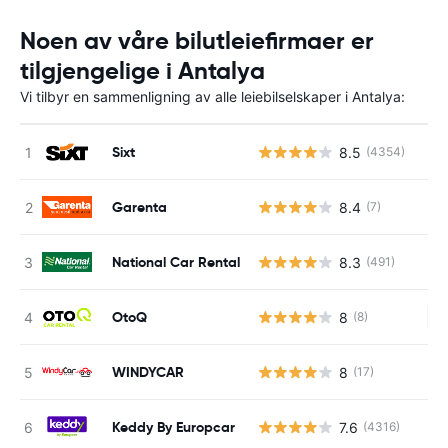
Noen av våre bilutleiefirmaer er
tilgjengelige i Antalya
Vi tilbyr en sammenligning av alle leiebilselskaper i Antalya:
Sixt
8.5
(4354)
Garenta
8.4
(7)
National Car Rental
8.3
(491)
OtoQ
8
(8)
In
WINDYCAR
8
(17)
Keddy By Europcar
7.6
(4316)