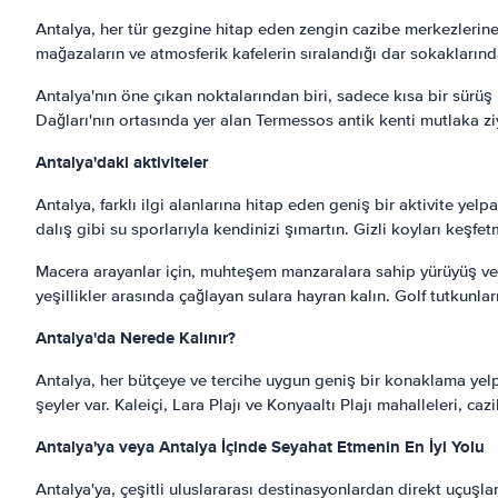
Antalya, her tür gezgine hitap eden zengin cazibe merkezlerine 
mağazaların ve atmosferik kafelerin sıralandığı dar sokakların
Antalya'nın öne çıkan noktalarından biri, sadece kısa bir sürüş
Dağları'nın ortasında yer alan Termessos antik kenti mutlaka z
Antalya'daki aktiviteler
Antalya, farklı ilgi alanlarına hitap eden geniş bir aktivite yel
dalış gibi su sporlarıyla kendinizi şımartın. Gizli koyları keşfe
Macera arayanlar için, muhteşem manzaralara sahip yürüyüş ve t
yeşillikler arasında çağlayan sulara hayran kalın. Golf tutkunla
Antalya'da Nerede Kalınır?
Antalya, her bütçeye ve tercihe uygun geniş bir konaklama yelpaz
şeyler var. Kaleiçi, Lara Plajı ve Konyaaltı Plajı mahalleleri,
Antalya'ya veya Antalya İçinde Seyahat Etmenin En İyi Yolu
Antalya'ya, çeşitli uluslararası destinasyonlardan direkt uçuş