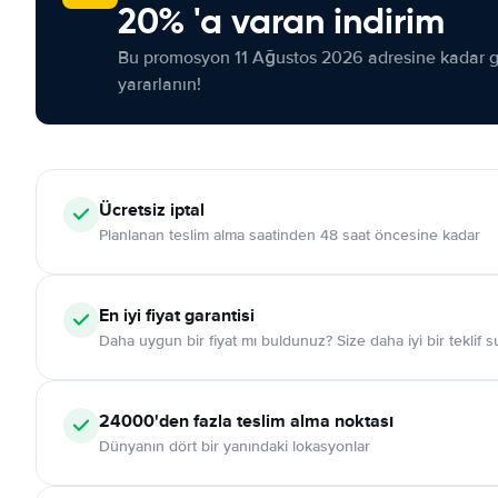
20% 'a varan indirim
Bu promosyon 11 Ağustos 2026 adresine kadar ge
yararlanın!
Ücretsiz iptal
Planlanan teslim alma saatinden 48 saat öncesine kadar
En iyi fiyat garantisi
Daha uygun bir fiyat mı buldunuz? Size daha iyi bir teklif 
24000'den fazla teslim alma noktası
Dünyanın dört bir yanındaki lokasyonlar