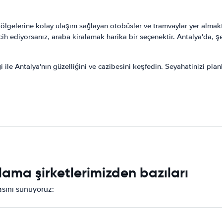
 bölgelerine kolay ulaşım sağlayan otobüsler ve tramvaylar yer almak
rcih ediyorsanız, araba kiralamak harika bir seçenektir. Antalya'da, 
i ile Antalya'nın güzelliğini ve cazibesini keşfedin. Seyahatinizi pla
lama şirketlerimizden bazıları
masını sunuyoruz: