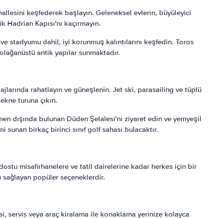
hallesini keşfederek başlayın. Geleneksel evlerin, büyüleyici
ik Hadrian Kapısı'nı kaçırmayın.
ve stadyumu dahil, iyi korunmuş kalıntılarını keşfedin. Toros
 olağanüstü antik yapılar sunmaktadır.
lajlarında rahatlayın ve güneşlenin. Jet ski, parasailing ve tüplü
tekne turuna çıkın.
men dışında bulunan Düden Şelalesi'ni ziyaret edin ve yemyeşil
 sunan birkaç birinci sınıf golf sahası bulacaktır.
ostu misafirhanelere ve tatil dairelerine kadar herkes için bir
im sağlayan popüler seçeneklerdir.
i, servis veya araç kiralama ile konaklama yerinize kolayca