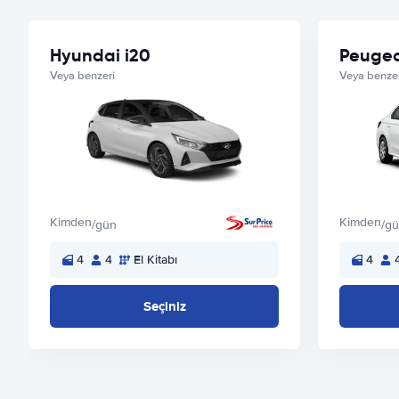
Hyundai i20
Peugeo
Veya benzeri
Veya benzer
Kimden
Kimden
/gün
/g
4
4
El Kitabı
4
Seçiniz