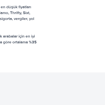
en düşük fiyatları
amo, Thrifty, Sixt,
gorta, vergiler, yol
k arabalar için en iyi
ona göre ortalama %35