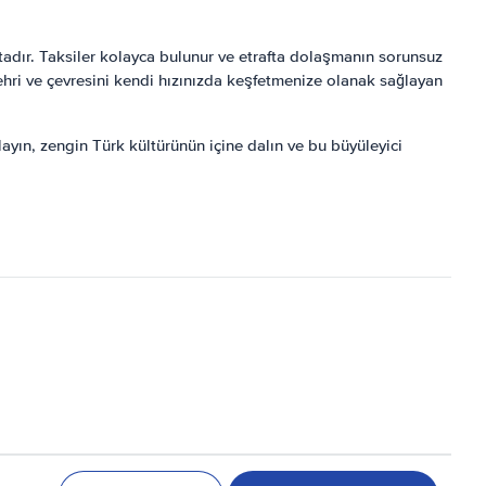
tadır. Taksiler kolayca bulunur ve etrafta dolaşmanın sorunsuz
şehri ve çevresini kendi hızınızda keşfetmenize olanak sağlayan
nlayın, zengin Türk kültürünün içine dalın ve bu büyüleyici