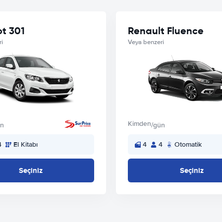
t 301
Renault Fluence
i
Veya benzeri
Kimden
ün
/gün
4
El Kitabı
4
4
Otomatik
Seçiniz
Seçiniz