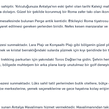
sahiptir. Yolculuğunuza Antalya'nın eski şehri olan tarihi Kaleiçi ma
da dolaşın. Güzel bir şekilde korunmuş bir Roma zafer takı olan ikon
 mesafesinde bulunan Perge antik kentidir. Etkileyici Roma tiyatrosu 
iyaret edilmesi gereken yerlerden biridir. Nefes kesen manzaralar ve
pazesi sunmaktadır. Lara Plajı ve Konyaaltı Plajı gibi bölgenin güzel p
tmek ve kristal berraklığındaki sularda yüzmek için kıyı şeridinde bir 
rekking parkurları için yakındaki Toros Dağları'na gidin. Şehrin he
rı, bölgede muhteşem bir arka plana karşı unutulmaz bir golf deneyimi
esi sunmaktadır. Lüks sahil tatil yerlerinden butik otellere, bütçe d
 cazibe merkezlerine, yemek seçeneklerine ve gece hayatına kolay eriş
lar sunan Antalya Havalimanı hizmet vermektedir. Havalimanından taks