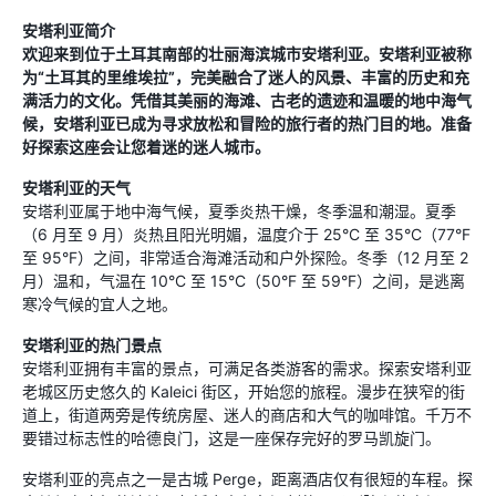
安塔利亚简介
欢迎来到位于土耳其南部的壮丽海滨城市安塔利亚。安塔利亚被称
为“土耳其的里维埃拉”，完美融合了迷人的风景、丰富的历史和充
满活力的文化。凭借其美丽的海滩、古老的遗迹和温暖的地中海气
候，安塔利亚已成为寻求放松和冒险的旅行者的热门目的地。准备
好探索这座会让您着迷的迷人城市。
安塔利亚的天气
安塔利亚属于地中海气候，夏季炎热干燥，冬季温和潮湿。夏季
（6 月至 9 月）炎热且阳光明媚，温度介于 25°C 至 35°C（77°F
至 95°F）之间，非常适合海滩活动和户外探险。冬季（12 月至 2
月）温和，气温在 10°C 至 15°C（50°F 至 59°F）之间，是逃离
寒冷气候的宜人之地。
安塔利亚的热门景点
安塔利亚拥有丰富的景点，可满足各类游客的需求。探索安塔利亚
老城区历史悠久的 Kaleici 街区，开始您的旅程。漫步在狭窄的街
道上，街道两旁是传统房屋、迷人的商店和大气的咖啡馆。千万不
要错过标志性的哈德良门，这是一座保存完好的罗马凯旋门。
安塔利亚的亮点之一是古城 Perge，距离酒店仅有很短的车程。探