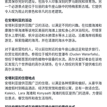
索其保存完好的遗址，包括令人印象深刻的罗马剧院和体育场。另
一个必游景点是位于壮丽的金牛座山脉中的特梅索斯古城。它提供
令人叹为观止的景色和非凡的古老建筑。
在安塔利亚的活动
安塔利亚提供范围广泛的活动，以满足不同的兴趣。在拉腊海滩和
康雅尔蒂海滩等该地区美丽的海滩上放松身心并沐浴阳光。尽情享
受水上摩托艇、帆伞运动和水肺潜水等水上运动。沿着海岸线乘船
游览，探索隐藏的海湾，并在清澈的海水中游泳。
对于喜欢冒险的人，可以前往附近的金牛座山脉远足和徒步旅行，
欣赏壮观的景色。参观位于城外的杜登瀑布 (Duden Waterfalls)，
惊叹于郁郁葱葱的绿色植物中层叠的水流。高尔夫爱好者会在该地
区发现几个世界级的高尔夫球场，在令人惊叹的背景下提供难忘的
高尔夫体验。
安塔利亚的住宿地点
安塔利亚提供范围广泛的住宿，以满足各种预算和偏好。从豪华海
滩度假村到精品酒店、经济型宾馆和度假公寓，总有一款适合您。
Kaleici、Lara 海滩和 Konyaalti 海滩的街区是热门的选择，方便前
往景点、餐饮场所和夜生活场所。
前往安塔利亚或在安塔利亚境内旅行的最佳方式