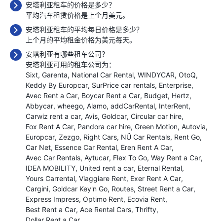
安塔利亚租车的价格是多少？
平均汽车租赁价格是上个月
美元。
安塔利亚租车的平均每日价格是多少？
上个月的平均租金价格为
美元每天。
安塔利亚有哪些租车公司？
安塔利亚可用的租车公司为：
Sixt
Garenta
National Car Rental
WINDYCAR
OtoQ
Keddy By Europcar
SurPrice car rentals
Enterprise
Avec Rent a Car
Boycar Rent a Car
Budget
Hertz
Abbycar
wheego
Alamo
addCarRental
InterRent
Carwiz rent a car
Avis
Goldcar
Circular car hire
Fox Rent A Car
Pandora car hire
Green Motion
Autovia
Europcar
Zezgo
Right Cars
NÜ Car Rentals
Rent Go
Car Net
Essence Car Rental
Eren Rent A Car
Avec Car Rentals
Aytucar
Flex To Go
Way Rent a Car
IDEA MOBILITY
United rent a car
Eternal Rental
Yours Carrental
Viaggiare Rent
Exer Rent A Car
Cargini
Goldcar Key'n Go
Routes
Street Rent a Car
Express Impress
Optimo Rent
Ecovia Rent
Best Rent a Car
Ace Rental Cars
Thrifty
Dollar Rent a Car