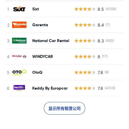
Sixt
8.5
(4356)
Garenta
8.4
(7)
National Car Rental
8.3
(492)
WINDYCAR
8
(17)
OtoQ
7.8
(8)
Keddy By Europcar
7.6
(4319)
显示所有租赁公司